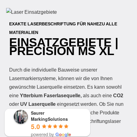
EXAKTE LASERBESCHRIFTUNG FÜR NAHEZU ALLE
MATERIALIEN
EINSATZGEBIETE |
PRECISION MS XL
Durch die individuelle Bauweise unserer
Lasermarkiersysteme, können wir die von Ihnen
gewünschte Laserquelle einsetzen. Es kann sowohl
eine
Ytterbium Faserlasequelle,
als auch eine
CO2
oder
UV Laserquelle
eingesetzt werden. Ob Sie nun
Saurer
also Metalle, Kunststoffe oder organische Produkte
MarkingSolutions
kennzeichnen möchten. Mit dem Beschriftungslaser
5.0
Precision MS XL ist alles möglich.
powered by
G
o
o
g
l
e